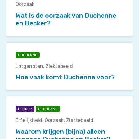
Oorzaak
oorzaak
van
Wat is de oorzaak van Duchenne
Duchenne
en Becker?
en
Becker?
Hoe
vaak
DUCHENNE
komt
Lotgenoten
Ziektebeeld
Duchenne
voor?
Hoe vaak komt Duchenne voor?
Waarom
krijgen
BECKER
DUCHENNE
(bijna)
Erfelijkheid
Oorzaak
Ziektebeeld
alleen
jongens
Waarom krijgen (bijna) alleen
Duchenne