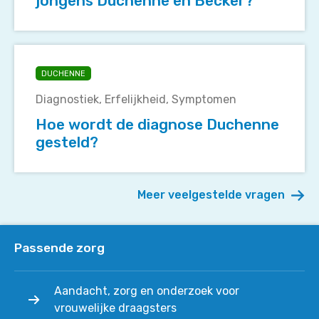
jongens Duchenne en Becker?
en
Becker?
Hoe
wordt
DUCHENNE
de
Diagnostiek
Erfelijkheid
Symptomen
diagnose
Duchenne
Hoe wordt de diagnose Duchenne
gesteld?
gesteld?
Meer veelgestelde vragen
Passende zorg
Aandacht, zorg en onderzoek voor
vrouwelijke draagsters