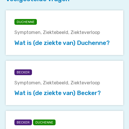
Wat
is
DUCHENNE
(de
Symptomen
Ziektebeeld
Ziekteverloop
ziekte
van)
Wat is (de ziekte van) Duchenne?
Duchenne?
Wat
is
BECKER
(de
Symptomen
Ziektebeeld
Ziekteverloop
ziekte
van)
Wat is (de ziekte van) Becker?
Becker?
Wat
is
BECKER
DUCHENNE
de