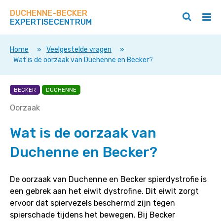
Zoek
Navigeer
op
DUCHENNE-BECKER
direct
Zoeken
Hoo
deze
EXPERTISECENTRUM
naar
openen
ope
site
/
/
content
sluiten
slui
Home
»
Veelgestelde vragen
»
Wat is de oorzaak van Duchenne en Becker?
Wat
BECKER
DUCHENNE
is
Oorzaak
de
oorzaak
Wat is de oorzaak van
van
Duchenne en Becker?
Duchenne
en
Becker?
De oorzaak van Duchenne en Becker spierdystrofie is
een gebrek aan het eiwit dystrofine. Dit eiwit zorgt
ervoor dat spiervezels beschermd zijn tegen
spierschade tijdens het bewegen. Bij Becker