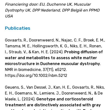
Financiering door: EU,
Duchenne UK, Muscular
Dystrophy UK, DPP Nederland, DPP België en PPMD
USA
Publicaties
Govaarts, R., Doorenweerd, N., Najac, C. F., Broek, E. M.,
Tamsma, M. E., Hollingsworth, K. G., Niks, E. H., Ronen,
I., Straub, V., & Kan, H. E. (2024).
Probing diffusion of
water and metabolites to assess white matter
microstructure in Duchenne muscular dystrophy
.
NMR in biomedicine, 37(11), e5212.
https://doi.org/10.1002/nbm.5212
Geuens, S., Van Dessel, J., Kan, H. E., Govaarts, R., Niks,
E. H., Goemans, N., Lemiere, J., Doorenweerd, N., & De
Waele, L. (2024).
Genotype and corticosteroid
treatment are distinctively associated with gray