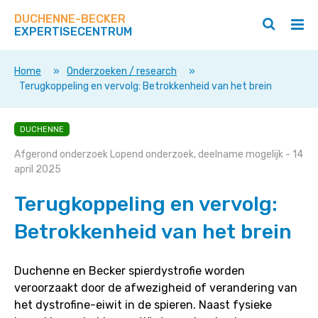
Zoek
Navigeer
op
DUCHENNE-BECKER
direct
Zoeken
Hoo
deze
EXPERTISECENTRUM
naar
openen
ope
site
/
/
content
sluiten
slui
Home
»
Onderzoeken / research
»
Terugkoppeling en vervolg: Betrokkenheid van het brein
Terugkoppeling
DUCHENNE
en
Afgerond onderzoek
Lopend onderzoek, deelname mogelijk
- 14
vervolg:
april 2025
Betrokkenheid
van
Terugkoppeling en vervolg:
het
Betrokkenheid van het brein
brein
Duchenne en Becker spierdystrofie worden
veroorzaakt door de afwezigheid of verandering van
het dystrofine-eiwit in de spieren. Naast fysieke