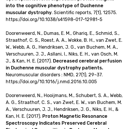
into the cognitive phenotype of Duchenne
muscular dystrophy
. Scientific reports, 7(1), 12575.
https://doi.org/10.1038/s41598-017-12981-5
Doorenweerd, N., Dumas, E. M., Ghariq, E., Schmid, S.,
Straathof, C. S., Roest, A. A., Wokke, B. H., van Zwet, E.
W., Webb, A. G., Hendriksen, J. G., van Buchem, M. A.,
Verschuuren, J. J., Asllani, I., Niks, E. H., van Osch, M.
J., & Kan, H. E. (2017).
Decreased cerebral perfusion
in Duchenne muscular dystrophy patients.
Neuromuscular disorders : NMD, 27(1), 29–37.
https://doi.org/10.1016/j.nmd.2016.10.005
Doorenweerd, N., Hooijmans, M., Schubert, S. A., Webb,
A. G., Straathof, C. S., van Zwet, E. W., van Buchem, M.
A., Verschuuren, J. J., Hendriksen, J. G., Niks, E. H., &
Kan, H. E. (2017).
Proton Magnetic Resonance
Spectroscopy Indicates Preserved Cerebral