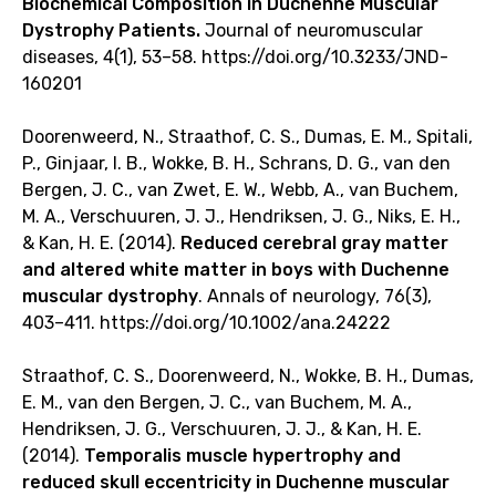
Biochemical Composition in Duchenne Muscular
Dystrophy Patients.
Journal of neuromuscular
diseases, 4(1), 53–58. https://doi.org/10.3233/JND-
160201
Doorenweerd, N., Straathof, C. S., Dumas, E. M., Spitali,
P., Ginjaar, I. B., Wokke, B. H., Schrans, D. G., van den
Bergen, J. C., van Zwet, E. W., Webb, A., van Buchem,
M. A., Verschuuren, J. J., Hendriksen, J. G., Niks, E. H.,
& Kan, H. E. (2014).
Reduced cerebral gray matter
and altered white matter in boys with Duchenne
muscular dystrophy
. Annals of neurology, 76(3),
403–411. https://doi.org/10.1002/ana.24222
Straathof, C. S., Doorenweerd, N., Wokke, B. H., Dumas,
E. M., van den Bergen, J. C., van Buchem, M. A.,
Hendriksen, J. G., Verschuuren, J. J., & Kan, H. E.
(2014).
Temporalis muscle hypertrophy and
reduced skull eccentricity in Duchenne muscular