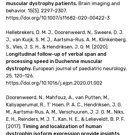
muscular dystrophy patients.
Brain imaging and
behavior, 15(5), 2297–2307.
https://doi.org/10.1007/s11682-020-00422-3
Hellebrekers, D. M. J., Doorenweerd, N., Sweere, D. J.
J., van Kuijk, S. M. J., Aartsma-Rus, A. M., Klinkenberg,
S., Vles, J. S. H., & Hendriksen, J. G. M. (2020).
L
ongitudinal follow-up of verbal span and
processing speed in Duchenne muscular
dystrophy.
European journal of paediatric neurology,
25, 120–126.
https://doi.org/10.1016/j.ejpn.2020.01.002
Doorenweerd, N., Mahfouz, A., van Putten, M.,
Kaliyaperumal, R., T’ Hoen, P. A. C., Hendriksen, J. G.
M., Aartsma-Rus, A. M., Verschuuren, J. J. G. M., Niks,
E. H., Reinders, M. J. T., Kan, H. E., & Lelieveldt, B. P. F.
(2017).
Timing and localization of human
dystrophin isoform expression provide insights