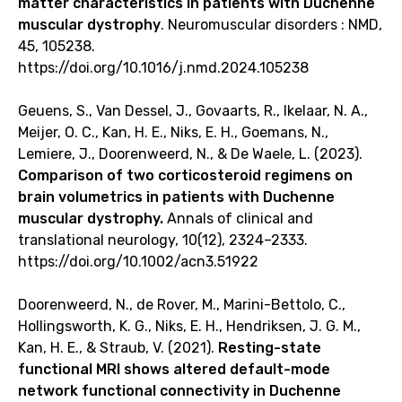
matter characteristics in patients with Duchenne
muscular dystrophy
. Neuromuscular disorders : NMD,
45, 105238.
https://doi.org/10.1016/j.nmd.2024.105238
Geuens, S., Van Dessel, J., Govaarts, R., Ikelaar, N. A.,
Meijer, O. C., Kan, H. E., Niks, E. H., Goemans, N.,
Lemiere, J., Doorenweerd, N., & De Waele, L. (2023).
Comparison of two corticosteroid regimens on
brain volumetrics in patients with Duchenne
muscular dystrophy.
Annals of clinical and
translational neurology, 10(12), 2324–2333.
https://doi.org/10.1002/acn3.51922
Doorenweerd, N., de Rover, M., Marini-Bettolo, C.,
Hollingsworth, K. G., Niks, E. H., Hendriksen, J. G. M.,
Kan, H. E., & Straub, V. (2021).
Resting-state
functional MRI shows altered default-mode
network functional connectivity in Duchenne