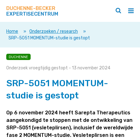
Zoek
Navigeer
op
DUCHENNE-BECKER
direct
Zoeken
Hoo
deze
EXPERTISECENTRUM
naar
openen
ope
site
/
/
content
sluiten
slui
Home
»
Onderzoeken / research
»
SRP-5051 MOMENTUM-studie is gestopt
SRP-
DUCHENNE
5051
Onderzoek vroegtijdig gestopt
- 13 november 2024
MOMENTUM-
studie
SRP-5051 MOMENTUM-
is
studie is gestopt
gestopt
Op 6 november 2024 heeft Sarepta Therapeutics
aangekondigd te stoppen met de ontwikkeling van
SRP-5051 (vesleteplirsen), inclusief de wereldwijde
fase 2 MOMENTUM-studie. Vesleteplirsen is een