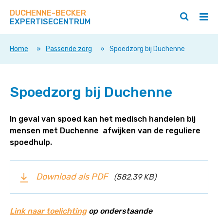
Zoek
Navigeer
op
DUCHENNE-BECKER
direct
Zoeken
Hoo
deze
EXPERTISECENTRUM
naar
openen
ope
site
/
/
content
sluiten
slui
Home
»
Passende zorg
»
Spoedzorg bij Duchenne
Spoedzorg
Spoedzorg bij Duchenne
bij
Duchenne
In geval van spoed kan het medisch handelen bij
mensen met Duchenne afwijken van de reguliere
spoedhulp.
Download als PDF
(582,39 KB)
Link naar toelichting
op onderstaande