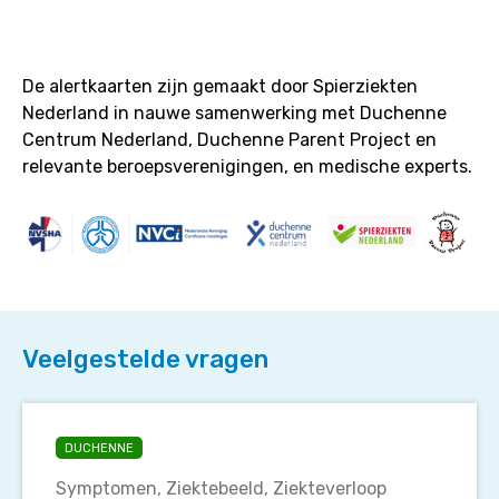
De alertkaarten zijn gemaakt door Spierziekten
Nederland in nauwe samenwerking met Duchenne
Centrum Nederland, Duchenne Parent Project en
relevante beroepsverenigingen, en medische experts.
Veelgestelde vragen
Wat
is
DUCHENNE
(de
Symptomen
Ziektebeeld
Ziekteverloop
ziekte