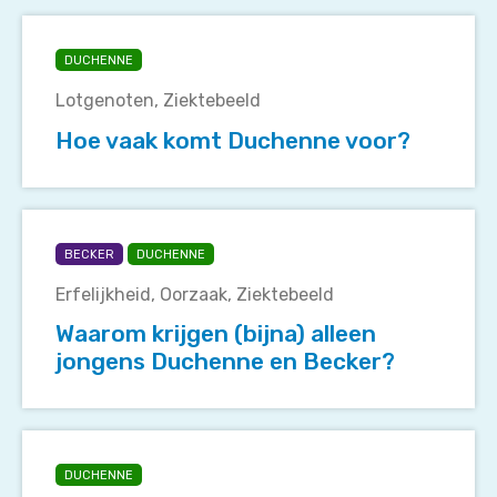
Hoe
vaak
DUCHENNE
komt
Lotgenoten
Ziektebeeld
Duchenne
voor?
Hoe vaak komt Duchenne voor?
Waarom
krijgen
BECKER
DUCHENNE
(bijna)
Erfelijkheid
Oorzaak
Ziektebeeld
alleen
jongens
Waarom krijgen (bijna) alleen
Duchenne
jongens Duchenne en Becker?
en
Becker?
Hoe
wordt
DUCHENNE
de