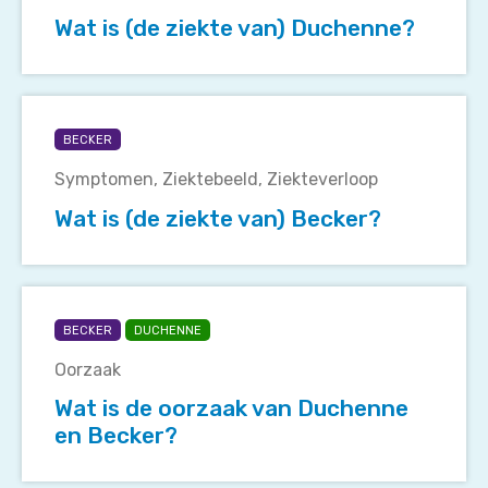
van)
Wat is (de ziekte van) Duchenne?
Duchenne?
Wat
is
BECKER
(de
Symptomen
Ziektebeeld
Ziekteverloop
ziekte
van)
Wat is (de ziekte van) Becker?
Becker?
Wat
is
BECKER
DUCHENNE
de
Oorzaak
oorzaak
van
Wat is de oorzaak van Duchenne
Duchenne
en Becker?
en
Becker?