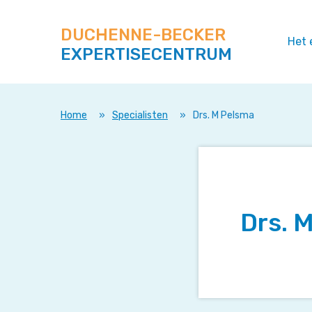
Zoek
Navigeer
op
direct
deze
DUCHENNE-BECKER
naar
Het 
site
EXPERTISECENTRUM
content
Home
»
Specialisten
»
Drs. M Pelsma
Drs. 