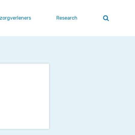
 zorgverleners
Research
Zoeken
openen
/
sluiten