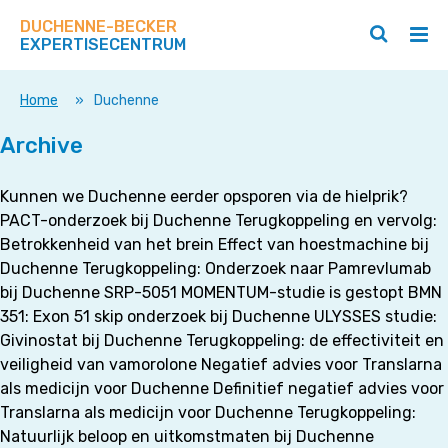
Zoek
Navigeer
op
DUCHENNE-BECKER
direct
Zoeken
Hoo
deze
EXPERTISECENTRUM
naar
openen
ope
site
/
/
content
sluiten
slui
Home
»
Duchenne
Archive
Kunnen we Duchenne eerder opsporen via de hielprik?
PACT-onderzoek bij Duchenne Terugkoppeling en vervolg:
Betrokkenheid van het brein Effect van hoestmachine bij
Duchenne Terugkoppeling: Onderzoek naar Pamrevlumab
bij Duchenne SRP-5051 MOMENTUM-studie is gestopt BMN
351: Exon 51 skip onderzoek bij Duchenne ULYSSES studie:
Givinostat bij Duchenne Terugkoppeling: de effectiviteit en
veiligheid van vamorolone Negatief advies voor Translarna
als medicijn voor Duchenne Definitief negatief advies voor
Translarna als medicijn voor Duchenne Terugkoppeling:
Natuurlijk beloop en uitkomstmaten bij Duchenne